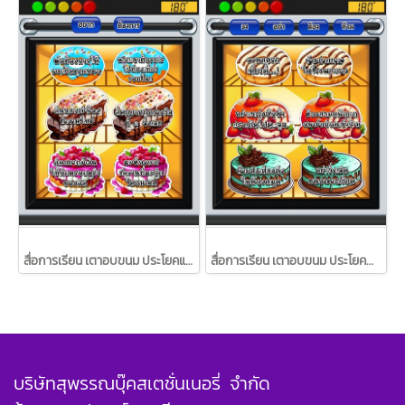
สื่อการเรียน เตาอบขนม ประโยคแสดงความต้องการ ในภาษาไทย/วรา
สื่อการเรียน เตาอบขนม ประโยคคำสั่ง ในภาษาไทย/วรา
บริษัทสุพรรณบุ๊คสเตชั่นเนอรี่ จำกัด