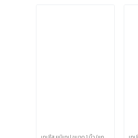
เทปใส ยูนิเทป ขนาด 1 นิ้ว (แกนเล็ก)