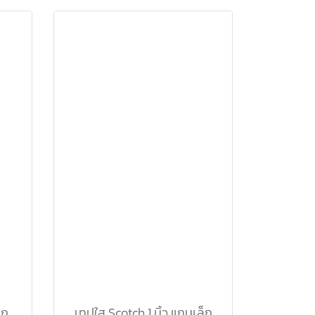
เทปใส ยูนิเทป ขนาด 1 นิ้ว (แกนใหญ่)
เทปใส Scotch 1 นิ้ว แกนเล็ก