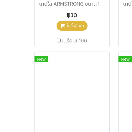
เทปใส ARMSTRONG ขนาด 1 นิ้ว (แกนใหญ่)
฿30
สั่งซื้อสินค้า
เปรียบเทียบ
New
New