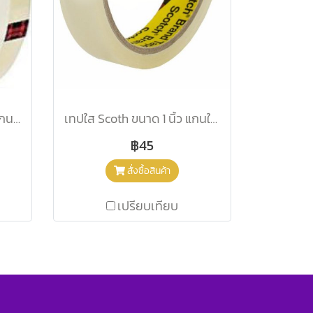
เทปใส Scotch 3M 1/2 นิ้ว แกนใหญ่
เทปใส Scoth ขนาด 1 นิ้ว แกนใหญ่
฿45
สั่งซื้อสินค้า
เปรียบเทียบ