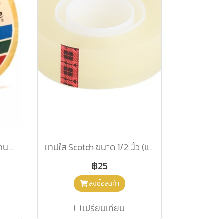
เทปใส หลุยส์ ขนาด 1 นิ้ว (แกนเล็ก)
เทปใส Scotch ขนาด 1/2 นิ้ว (แกนเล็ก)
฿25
สั่งซื้อสินค้า
เปรียบเทียบ