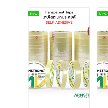
New
New