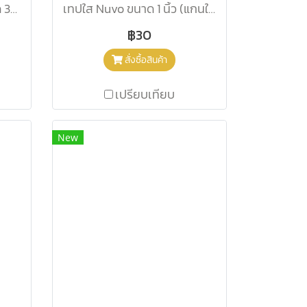
เทปใส ARMSTRONG ขนาด 3/4 นิ้ว (แกนใหญ่)
เทปใส Nuvo ขนาด 1 นิ้ว (แกนใหญ่)
฿30
สั่งซื้อสินค้า
เปรียบเทียบ
New