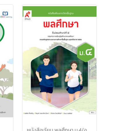
หนังสือเรียน พลศึกษา ม.4/อจท.