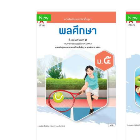
New
New