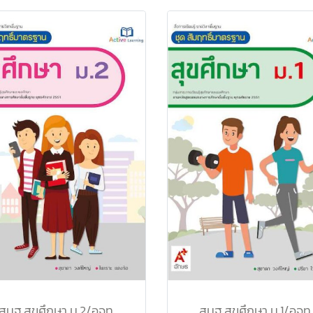
สมฐ.สุขศึกษา ม.2/อจท.
สมฐ.สุขศึกษา ม.1/อจท.