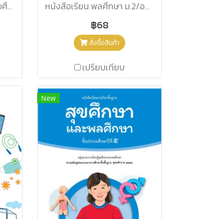
แบบฝึกพัฒนาสมรรถนะ สุขศึกษา ม.2/อจท.
หนังสือเรียน พลศึกษา ม.2/อจท.
฿68
สั่งซื้อสินค้า
เปรียบเทียบ
New