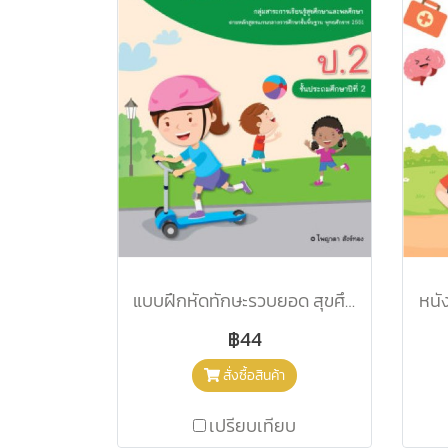
แบบฝึกหัดทักษะรวบยอด สุขศึกษา ป.2/อจท.
หนั
฿44
สั่งซื้อสินค้า
เปรียบเทียบ