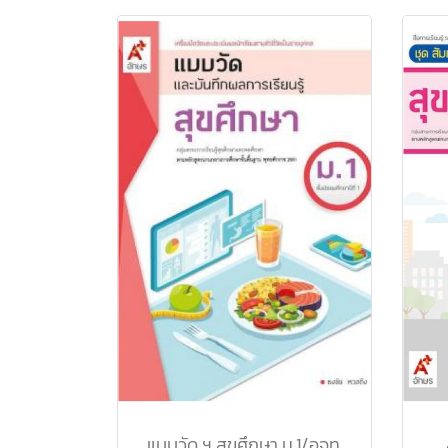
แบบวัด ฯ สุขศึกษา ม.1/อจท.