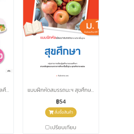
หนังสือเรียนสุขศึกษาและพลศึกษา ป.2/อจท.
แบบฝึกหัดสมรรถนะฯ สุขศึกษา ม.1/อจท.
฿54
สั่งซื้อสินค้า
เปรียบเทียบ