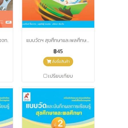
อจท.
แบบวัดฯ สุขศึกษาและพลศึกษา ป.6/อจท.
฿45
สั่งซื้อสินค้า
เปรียบเทียบ