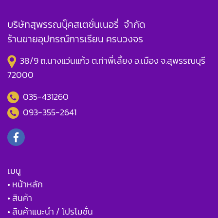
บริษัทสุพรรณบุ๊คสเตชั่นเนอรี่ จำกัด
ร้านขายอุปกรณ์การเรียน ครบวงจร
38/9 ถ.นางแว่นแก้ว ต.ท่าพี่เลี้ยง อ.เมือง จ.สุพรรณบุรี
72000
035-431260
093-355-2641
เมนู
• หน้าหลัก
• สินค้า
• สินค้าแนะนำ / โปรโมชั่น