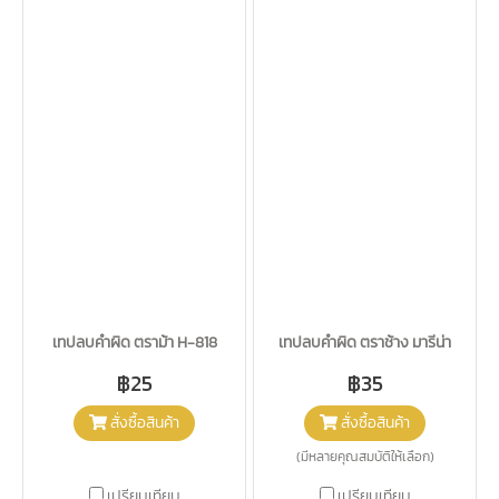
เทปลบคำผิด ตราม้า H-818
เทปลบคำผิด ตราช้าง มารีน่า
฿25
฿35
สั่งซื้อสินค้า
สั่งซื้อสินค้า
(มีหลายคุณสมบัติให้เลือก)
เปรียบเทียบ
เปรียบเทียบ