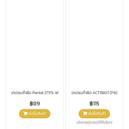
เทปลบคำผิด Pentel ZTF5-W
เทปลบคำผิด ACT11807 (1*6)
฿89
฿115
สั่งซื้อสินค้า
สั่งซื้อสินค้า
(มีหลายคุณสมบัติให้เลือก)