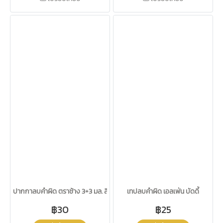
ปากกาลบคำผิด ตราช้าง 3+3 มล. สีส้ม
เทปลบคำผิด เอลเฟ่น บัดดี้
฿30
฿25