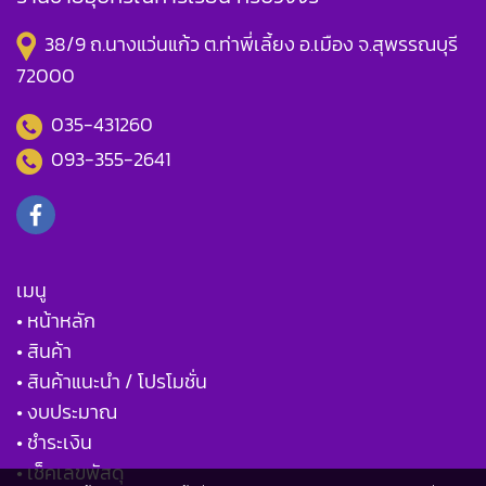
38/9 ถ.นางแว่นแก้ว ต.ท่าพี่เลี้ยง อ.เมือง จ.สุพรรณบุรี
72000
035-431260
093-355-2641
เมนู
• หน้าหลัก
• สินค้า
• สินค้าแนะนำ / โปรโมชั่น
• งบประมาณ
• ชำระเงิน
• เช็คเลขพัสดุ