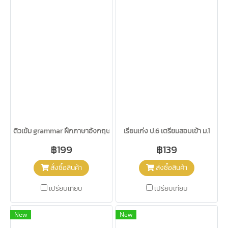
ติวเข้ม grammar ฝึกภาษาอังกฤษด้วยตัวเอง
เรียนเก่ง ป.6 เตรียมสอบเข้า ม.1
฿199
฿139
สั่งซื้อสินค้า
สั่งซื้อสินค้า
เปรียบเทียบ
เปรียบเทียบ
New
New