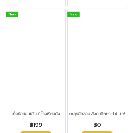
New
New
เก็งข้อสอบเข้า ม.1 โรงเรียนดัง
ตะลุยข้อสอบ สังคมศึกษา ป.4- ป.6
฿199
฿0