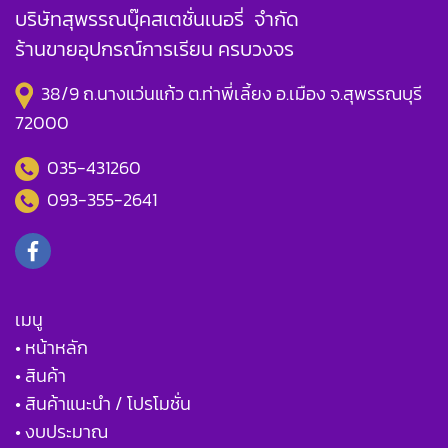
บริษัทสุพรรณบุ๊คสเตชั่นเนอรี่ จำกัด
ร้านขายอุปกรณ์การเรียน ครบวงจร
38/9 ถ.นางแว่นแก้ว ต.ท่าพี่เลี้ยง อ.เมือง จ.สุพรรณบุรี
72000
035-431260
093-355-2641
เมนู
• หน้าหลัก
• สินค้า
• สินค้าแนะนำ / โปรโมชั่น
• งบประมาณ