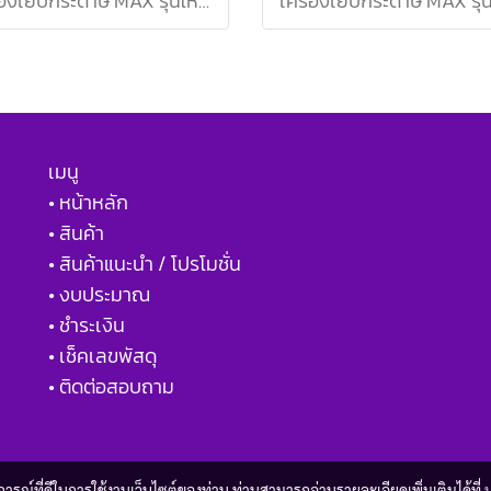
เครื่องเย็บกระดาษ MAX รุ่นใหม่ HD-88R ชมพู
เมนู
• หน้าหลัก
• สินค้า
• สินค้าแนะนำ / โปรโมชั่น
• งบประมาณ
• ชำระเงิน
• เช็คเลขพัสดุ
• ติดต่อสอบถาม
บการณ์ที่ดีในการใช้งานเว็บไซต์ของท่าน ท่านสามารถอ่านรายละเอียดเพิ่มเติมได้ที่