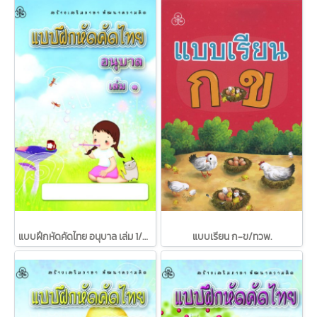
แบบฝึกหัดคัดไทย อนุบาล เล่ม 1/ทวพ.
แบบเรียน ก-ข/ทวพ.