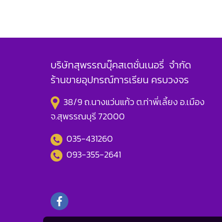
บริษัทสุพรรณบุ๊คสเตชั่นเนอรี่ จำกัด
ร้านขายอุปกรณ์การเรียน ครบวงจร
38/9 ถ.นางแว่นแก้ว ต.ท่าพี่เลี้ยง อ.เมือง
จ.สุพรรณบุรี 72000
035-431260
093-355-2641