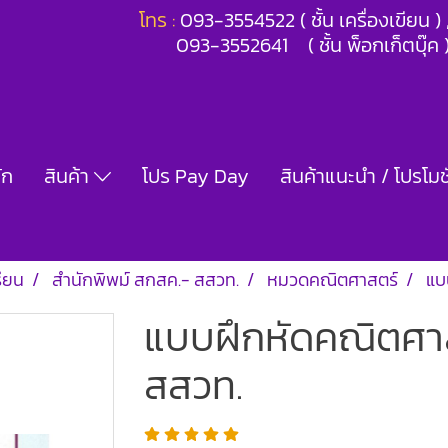
โทร :
093-3554522 ( ชั้น เครื่องเขียน 
093-3552641 ( ชั้น พ็อกเก็ตบุ๊ค 
ัก
สินค้า
โปร Pay Day
สินค้าแนะนำ / โปรโมชั
รียน
สำนักพิพม์ สกสค.- สสวท.
หมวดคณิตศาสตร์
แบ
แบบฝึกหัดคณิตศาสต
สสวท.