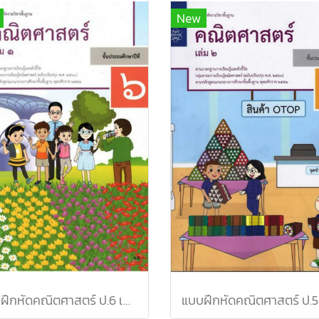
New
แบบฝึกหัดคณิตศาสตร์ ป.6 เล่ม 1 / สสวท.