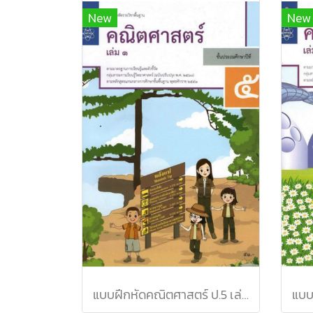
New
New
แบบฝึกหัดคณิตศาสตร์ ป.5 เล่ม 1 / สสวท.