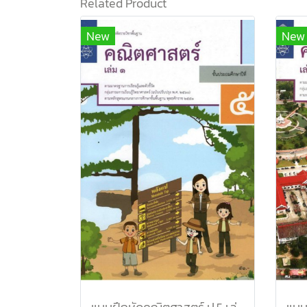
Related Product
New
New