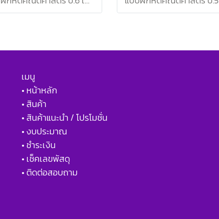
แบบฝึกหัดคณิตศาสตร์ ป.6 เล่ม 2 / สสวท.
เมนู
• หน้าหลัก
• สินค้า
• สินค้าแนะนำ / โปรโมชั่น
• งบประมาณ
• ชำระเงิน
• เช็คเลขพัสดุ
• ติดต่อสอบถาม