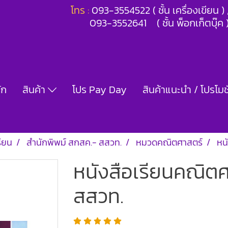
โทร :
093-3554522 ( ชั้น เครื่องเขียน 
093-3552641 ( ชั้น พ็อกเก็ตบุ๊ค 
ัก
สินค้า
โปร Pay Day
สินค้าแนะนำ / โปรโมชั
รียน
สำนักพิพม์ สกสค.- สสวท.
หมวดคณิตศาสตร์
หน
หนังสือเรียนคณิตศา
สสวท.