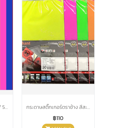
กระดาษสติ๊กเกอร์ สีน้ำ A4 / 50 คละสี
กระดาษสติ๊กเกอร์ตราช้าง สีสะท้อนแสงแดด A4
฿110