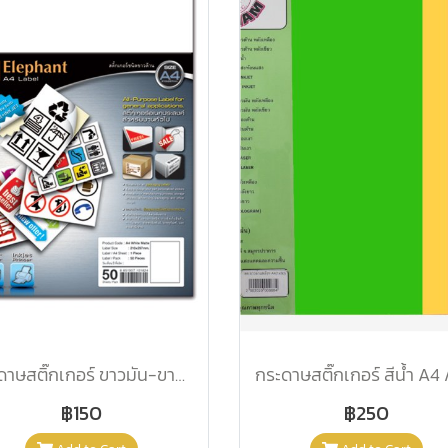
กระดาษสติ๊กเกอร์ ขาวมัน-ขาวด้าน A4 50 แผ่น/แพ็ค
฿150
฿250