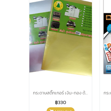
กระดาษสติ๊กเกอร์ เงิน-ทอง ด้าน-มัน A4 50 แผ่น /แพ็ค
฿330