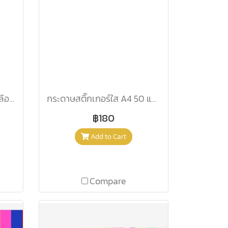
กระดาษสติ๊กเกอร์ใสหลังเหลือง แผ่นใหญ่ /แผ่น
กระดาษสติ๊กเกอร์ใส A4 50 แผ่น /แพ็ค
฿180
Add to Cart
Compare