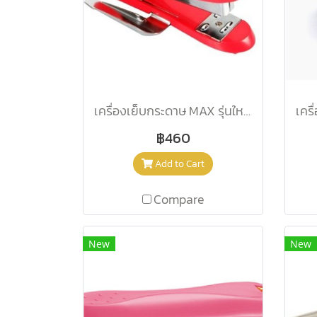
เครื่องเย็บกระดาษ MAX รุ่นใหม่ HD-88R ชมพู
฿460
Add to Cart
Compare
New
New