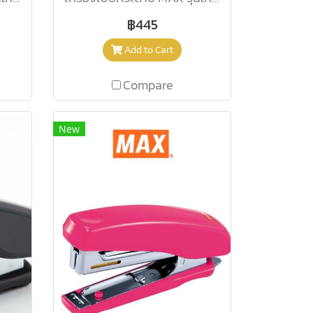
฿445
Add to Cart
Compare
New