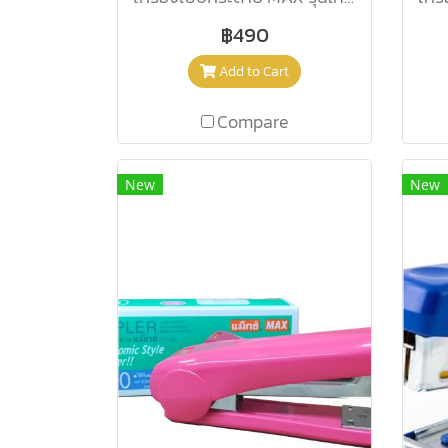
฿490
Add to Cart
Compare
New
New