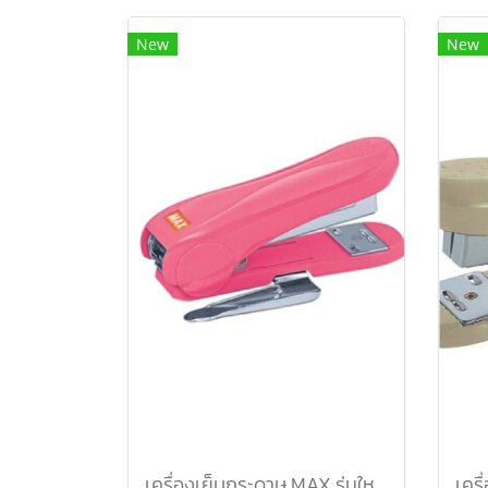
New
New
เครื่องเย็บกระดาษ MAX รุ่นใหม่ HD-50R ชมพู