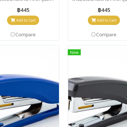
฿445
฿445
Add to Cart
Add to Cart
Compare
Compare
New