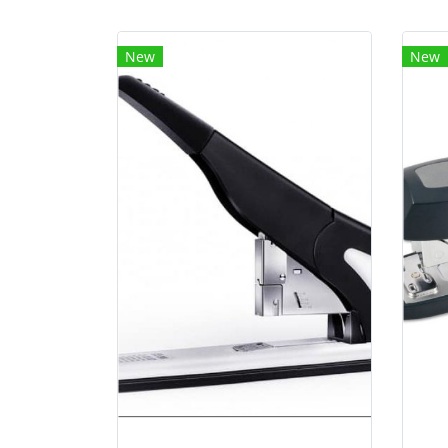
New
New