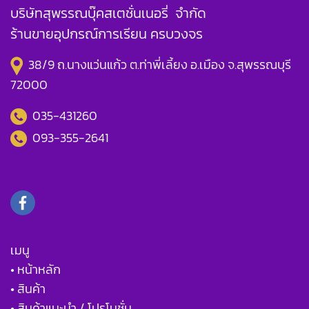
บริษัทสุพรรณบุ๊คสเตชั่นเนอรี่ จำกัด
ร้านขายอุปกรณ์การเรียน ครบวงจร
38/9 ถ.นางแว่นแก้ว ต.ท่าพี่เลี้ยง อ.เมือง จ.สุพรรณบุรี
72000
035-431260
093-355-2641
เมนู
• หน้าหลัก
• สินค้า
• สินค้าแนะนำ / โปรโมชั่น