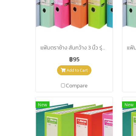
แฟ้มตราช้าง สันกว้าง 3 นิ้ว รุ่น 2100 A4 สีพีช
฿95
Add to Cart
Compare
New
New