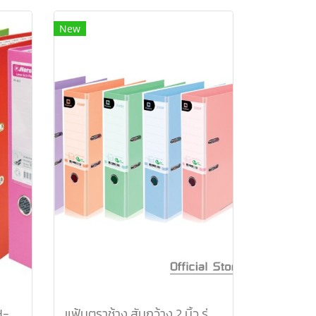
New
แฟ้มตราม้า สันกว้าง 3 นิ้ว H-801F/C สีเหลืองพาสเทล
แฟ้มตราช้าง สันกว้าง 2 นิ้ว รุ่น 2101F สีน้ำเงิน