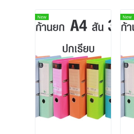
New
New