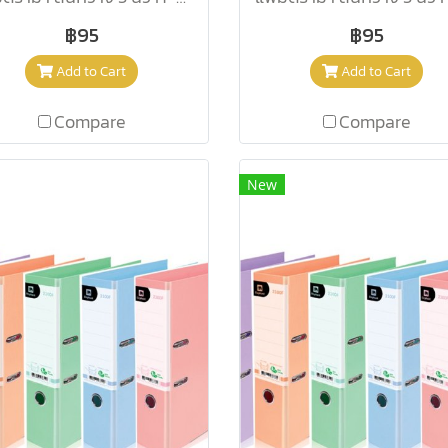
฿95
฿95
Add to Cart
Add to Cart
Compare
Compare
New