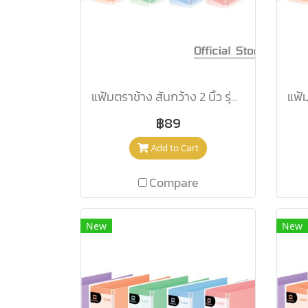
แฟ้มตราช้าง สันกว้าง 2 นิ้ว รุ่น 2101F สีเบบี้บล
฿89
Add to Cart
Compare
New
New