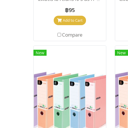
฿95
Add to Cart
Compare
New
New