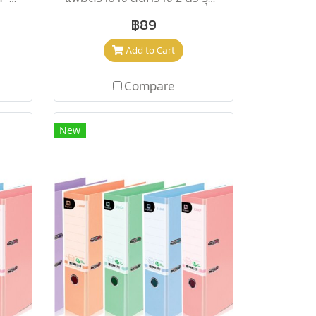
฿89
Add to Cart
Compare
New