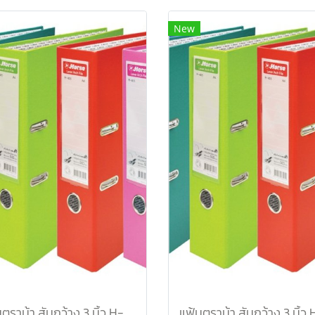
New
แฟ้มตราม้า สันกว้าง 3 นิ้ว H-801F/C สีม่วงพาสเทล