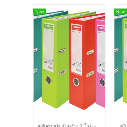
New
New
แฟ้มตราม้า สันกว้าง 3 นิ้ว H-801F/C สีฟ้าพาสเทล