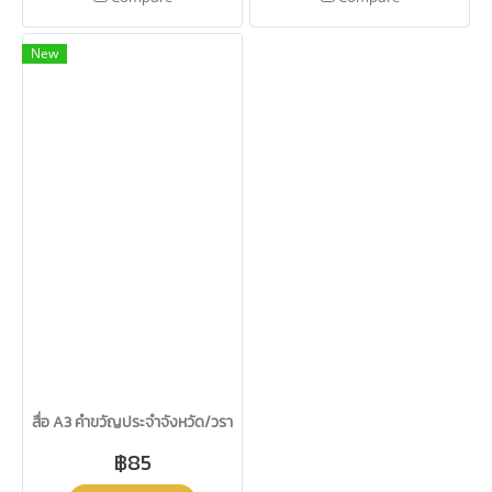
New
สื่อ A3 คำขวัญประจำจังหวัด/วรา
฿85