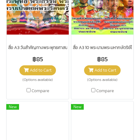
สื่อ A3 วันสำคัญทางพระพุทธศาสนา/วรา
สื่อ A3 10 พระนามพระมหากษัตริย์ไทย 
฿85
฿85
Add to Cart
Add to Cart
(Options available)
(Options available)
Compare
Compare
New
New