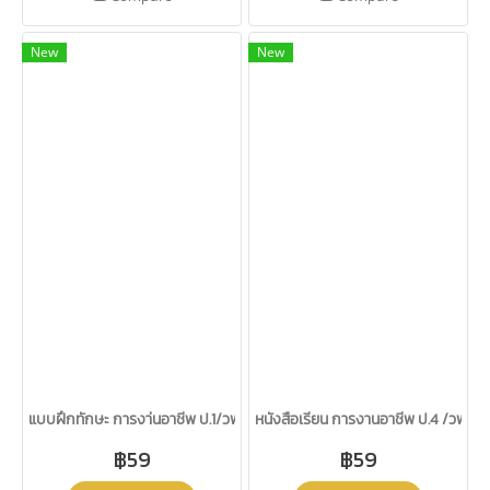
New
New
แบบฝึกทักษะ การงา่นอาชีพ ป.1/วพ.
หนังสือเรียน การงานอาชีพ ป.4 /วพ.
฿59
฿59