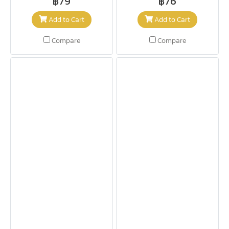
฿79
฿76
Add to Cart
Add to Cart
Compare
Compare