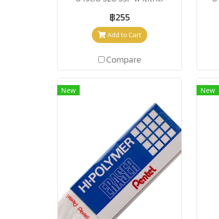
฿255
Add to Cart
Compare
New
New