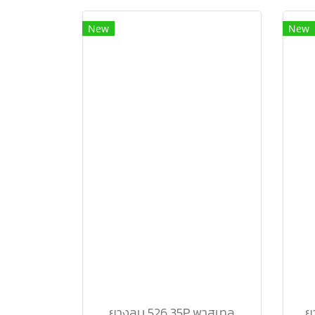
New
New
ยางลบ 526 35P พาสเทล
ย