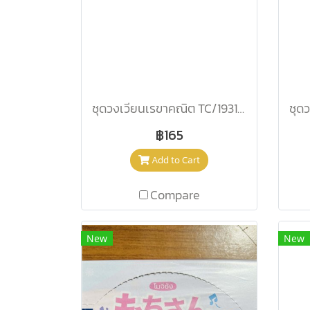
ชุดวงเวียนเรขาคณิต TC/193115
฿165
Add to Cart
Compare
New
New