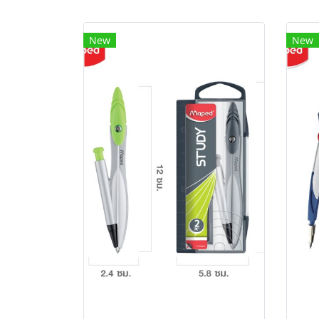
New
New