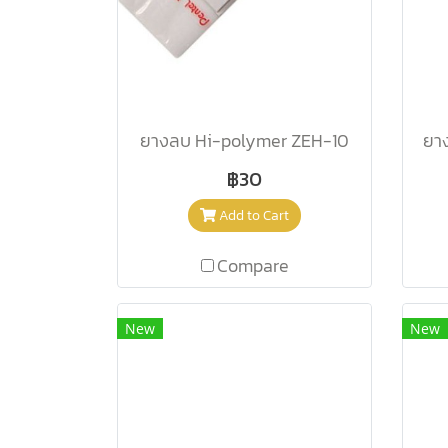
ยางลบ Hi-polymer ZEH-10
ยา
฿30
Add to Cart
Compare
New
New