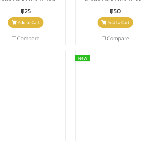
฿25
฿50
Add to Cart
Add to Cart
Compare
Compare
New