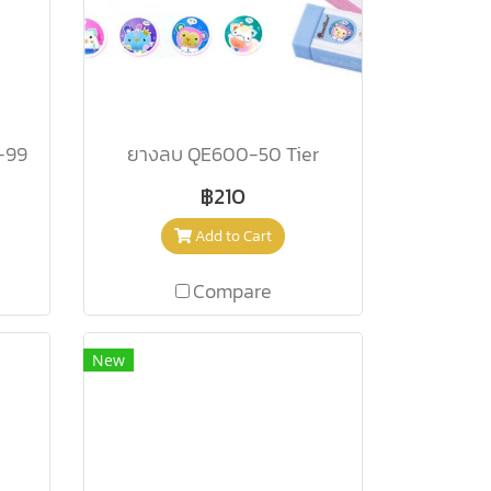
-99
ยางลบ QE600-50 Tier
฿210
Add to Cart
Compare
New