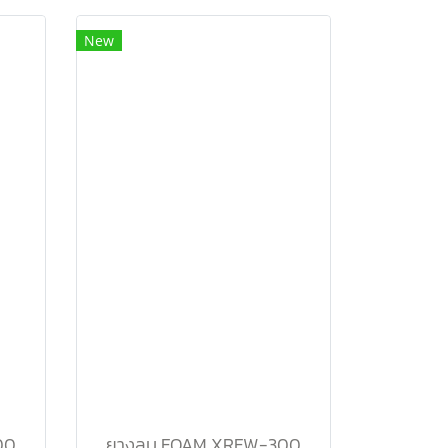
New
00
ยางลบ FOAM XRFW-300