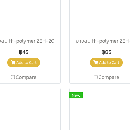
งลบ Hi-polymer ZEH-20
ยางลบ Hi-polymer ZEH
฿45
฿85
Add to Cart
Add to Cart
Compare
Compare
New