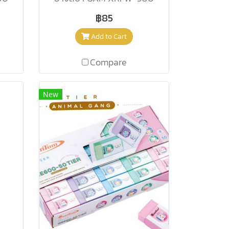
฿85
Add to Cart
Compare
New