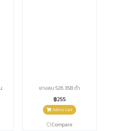
น
ยางลบ 526 35B ดำ
฿255
Add to Cart
Compare