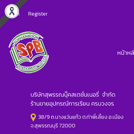
Login
Register
หน้าหล
บริษัทสุพรรณบุ๊คสเตชั่นเนอรี่ จำกัด
ร้านขายอุปกรณ์การเรียน ครบวงจร
38/9 ถ.นางแว่นแก้ว ต.ท่าพี่เลี้ยง อ.เมือง
จ.สุพรรณบุรี 72000