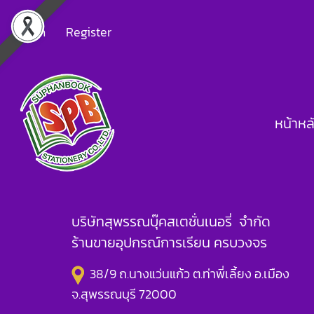
Login
Register
หน้าหล
บริษัทสุพรรณบุ๊คสเตชั่นเนอรี่ จำกัด
ร้านขายอุปกรณ์การเรียน ครบวงจร
38/9 ถ.นางแว่นแก้ว ต.ท่าพี่เลี้ยง อ.เมือง
จ.สุพรรณบุรี 72000