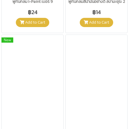
พู่กันกลม I-Paint เบอร์ 9
พู่กันกลมสีน้ำมันอย่างดี สง่ามะยุระ 2
฿24
฿14
Add to Cart
Add to Cart
New