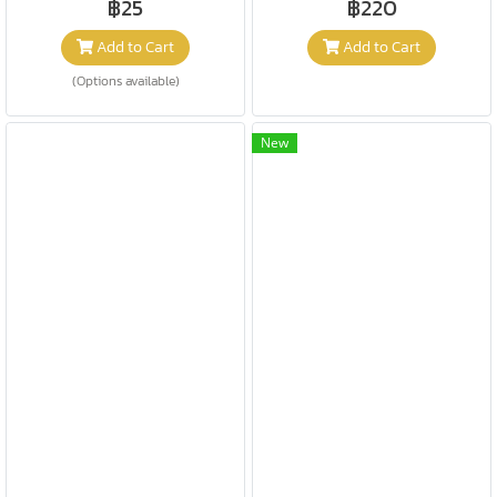
฿25
฿220
Add to Cart
Add to Cart
(Options available)
New