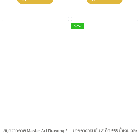
New
สมุดวาดภาพ Master Art Drawing Book D-302 คละสี
ปากกาควอนตั้ม สเก็ต 555 น้ำเงิน คละสี