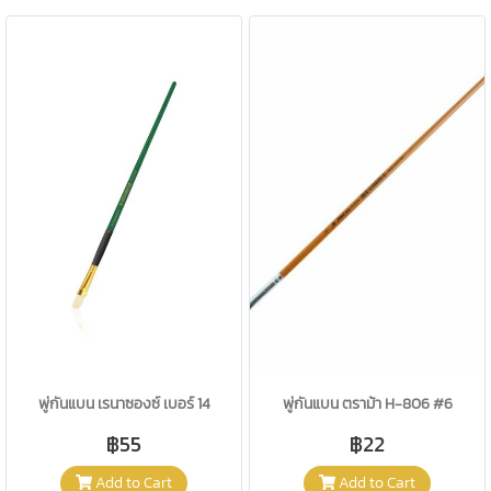
พู่กันแบน เรนาซองซ์ เบอร์ 14
พู่กันแบน ตราม้า H-806 #6
฿55
฿22
Add to Cart
Add to Cart