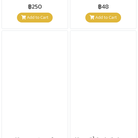
฿250
฿48
Add to Cart
Add to Cart