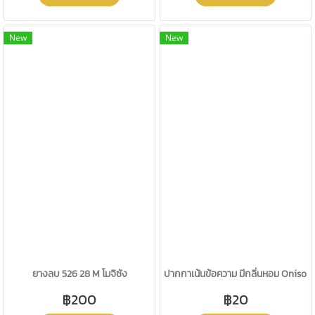
New
New
ยางลบ 526 28 M โมจิซัง
ปากกาเน้นข้อความ มีกลิ่นหอม Oniso 7
฿200
฿20