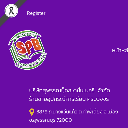
Login
Register
หน้าหล
บริษัทสุพรรณบุ๊คสเตชั่นเนอรี่ จำกัด
ร้านขายอุปกรณ์การเรียน ครบวงจร
38/9 ถ.นางแว่นแก้ว ต.ท่าพี่เลี้ยง อ.เมือง
จ.สุพรรณบุรี 72000