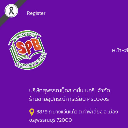
Login
Register
หน้าหล
บริษัทสุพรรณบุ๊คสเตชั่นเนอรี่ จำกัด
ร้านขายอุปกรณ์การเรียน ครบวงจร
38/9 ถ.นางแว่นแก้ว ต.ท่าพี่เลี้ยง อ.เมือง
จ.สุพรรณบุรี 72000