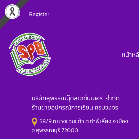
Login
Register
หน้าหล
บริษัทสุพรรณบุ๊คสเตชั่นเนอรี่ จำกัด
ร้านขายอุปกรณ์การเรียน ครบวงจร
38/9 ถ.นางแว่นแก้ว ต.ท่าพี่เลี้ยง อ.เมือง
จ.สุพรรณบุรี 72000