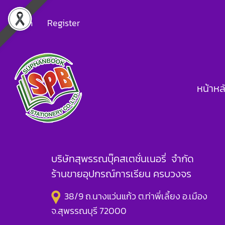
Login
Register
หน้าหล
บริษัทสุพรรณบุ๊คสเตชั่นเนอรี่ จำกัด
ร้านขายอุปกรณ์การเรียน ครบวงจร
38/9 ถ.นางแว่นแก้ว ต.ท่าพี่เลี้ยง อ.เมือง
จ.สุพรรณบุรี 72000