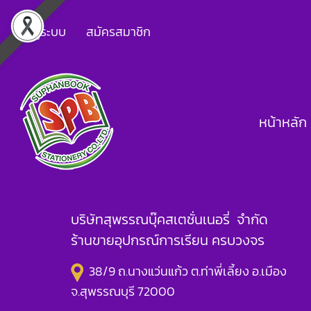
เข้าสู่ระบบ
สมัครสมาชิก
หน้าหลัก
บริษัทสุพรรณบุ๊คสเตชั่นเนอรี่ จำกัด
ร้านขายอุปกรณ์การเรียน ครบวงจร
38/9 ถ.นางแว่นแก้ว ต.ท่าพี่เลี้ยง อ.เมือง
จ.สุพรรณบุรี 72000