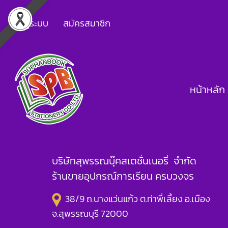
เข้าสู่ระบบ
สมัครสมาชิก
หน้าหลัก
บริษัทสุพรรณบุ๊คสเตชั่นเนอรี่ จำกัด
ร้านขายอุปกรณ์การเรียน ครบวงจร
38/9 ถ.นางแว่นแก้ว ต.ท่าพี่เลี้ยง อ.เมือง
จ.สุพรรณบุรี 72000