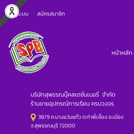
เข้าสู่ระบบ
สมัครสมาชิก
หน้าหลัก
บริษัทสุพรรณบุ๊คสเตชั่นเนอรี่ จำกัด
ร้านขายอุปกรณ์การเรียน ครบวงจร
38/9 ถ.นางแว่นแก้ว ต.ท่าพี่เลี้ยง อ.เมือง
จ.สุพรรณบุรี 72000